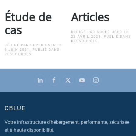
Étude de
Articles
cas
RÉDIGÉ PAR SUPER USER LE
22 AVRIL 2021
. PUBLIÉ DANS
RESSOURCES
.
RÉDIGÉ PAR SUPER USER LE
9 JUIN 2021
. PUBLIÉ DANS
RESSOURCES
.
CBLUE
Votre infrastructure d'hébergement, performante, sécurisée
et à haute disponibilité.