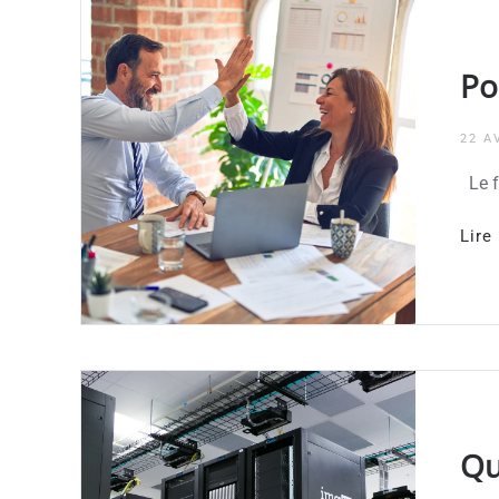
Po
22 A
Le f
Lire 
Qu