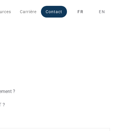
urces
Carrière
Contact
FR
EN
gement ?
T ?