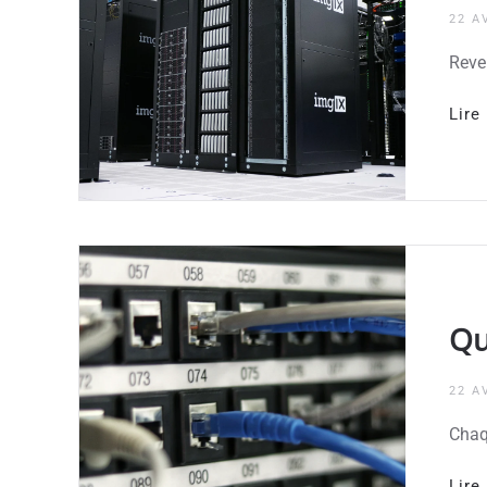
22 A
Reve
Lire 
Qu
22 A
Chaq
Lire 