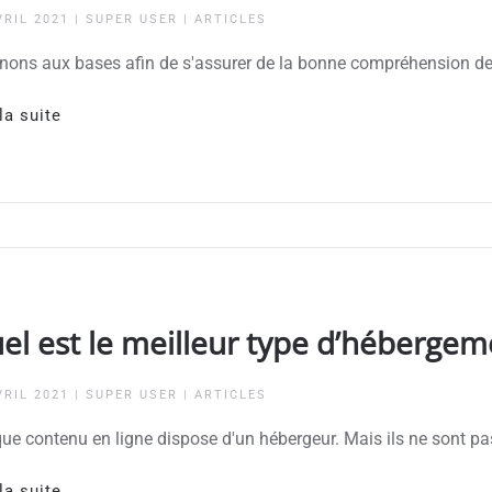
VRIL 2021
| SUPER USER |
ARTICLES
nons aux bases afin de s'assurer de la bonne compréhension de
la suite
el est le meilleur type d’héberge
VRIL 2021
| SUPER USER |
ARTICLES
ue contenu en ligne dispose d'un hébergeur. Mais ils ne sont 
la suite